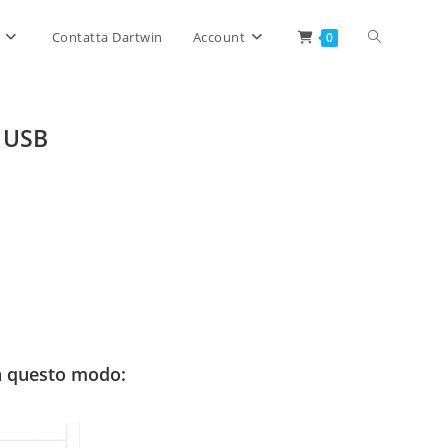
Attiva/disat
Contatta Dartwin
Account
0
la
e USB
ricerca
sul
sito
in questo modo:
web