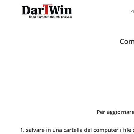
Salta
al
P
contenuto
Come
Per aggiornare
1. salvare in una cartella del computer i file 